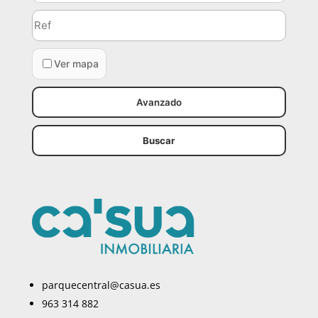
Referencia
Ver mapa
Avanzado
Buscar
parquecentral@casua.es
963 314 882