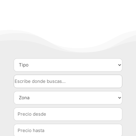
i
r
p
u
c
Tipo
Ciudad
Zona
Precio
desde
Precio
hasta