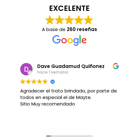
EXCELENTE
A base de
260 reseñas
Dave Guadamud Quiñonez
hace 1 semana
Agradecer el trato brindado, por parte de
Ex
todos en especial el de Mayte.
p
Sitio Muy recomendado
e
a
m
L
a
g
q